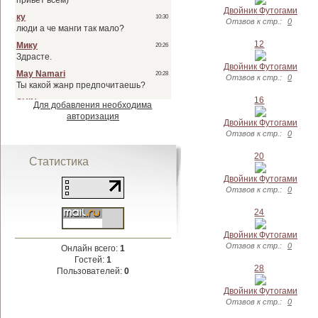
Двойник Футогами
Отзвов к стр.:
0
12
Двойник Футогами
Отзвов к стр.:
0
16
Для добавления необходима
авторизация
Двойник Футогами
Отзвов к стр.:
0
20
Статистика
Двойник Футогами
Отзвов к стр.:
0
24
Двойник Футогами
Отзвов к стр.:
0
Онлайн всего:
1
Гостей:
1
28
Пользователей:
0
Двойник Футогами
Отзвов к стр.:
0