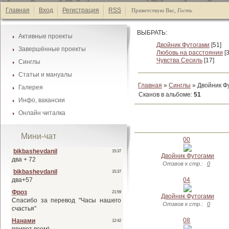
Главная
Вход
Регистрация
RSS
Приветствую Вас
,
Гость
ВЫБРАТЬ:
Активные проекты
Двойник Футогами
[51]
Завершённые проекты
Каталог манги
Любовь на расстоянии
[
Чувства Сесиль
[17]
Синглы
Каталог манги
Список А-Я
Статьи и мануалы
Каталог манги
Список А-Я
Главная
»
Синглы
» Двойник Ф
Галерея
Каталог статей
Список А-Я
Сканов в альбоме
:
51
Инфо, вакансии
Галеея фонов
Список А-Я
Онлайн читалка
Наши друзья
Галеея скринтонов
Активные проекты
Обмен ссылками
Мини-чат
Завершённые проекты
00
Наши баннеры
Синглы
Вакансии
Двойник Футогами
Отзвов к стр.:
0
04
Двойник Футогами
Отзвов к стр.:
0
08