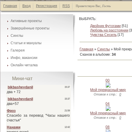
Главная
Вход
Регистрация
RSS
Приветствую Вас
,
Гость
ВЫБРАТЬ:
Активные проекты
Двойник Футогами
[51]
Завершённые проекты
Каталог манги
Любовь на расстоянии
[
Чувства Сесиль
[17]
Синглы
Каталог манги
Список А-Я
Статьи и мануалы
Каталог манги
Список А-Я
Главная
»
Синглы
» Мой прекр
Галерея
Каталог статей
Список А-Я
Сканов в альбоме
:
34
Инфо, вакансии
Галеея фонов
Список А-Я
Онлайн читалка
Наши друзья
Галеея скринтонов
Активные проекты
Обмен ссылками
Мини-чат
Завершённые проекты
00
Наши баннеры
Синглы
Вакансии
Мой прекрасный мир
Отзвов к стр.:
0
04
Мой прекрасный мир
Отзвов к стр.:
0
08