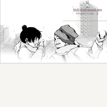
32
Мой прекрасный мир
Отзвов к стр.:
0