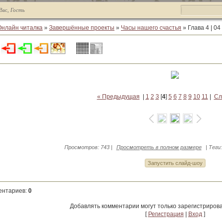
Вас
,
Гость
Онлайн читалка
»
Завершённые проекты
»
Часы нашего счастья
» Глава 4 | 04
« Предыдущая
|
1
2
3
[
4
]
5
6
7
8
9
10
11
|
Сл
Просмотров
: 743 |
Просмотреть в полном размере
|
Теги
ентариев
:
0
Добавлять комментарии могут только зарегистриров
[
Регистрация
|
Вход
]