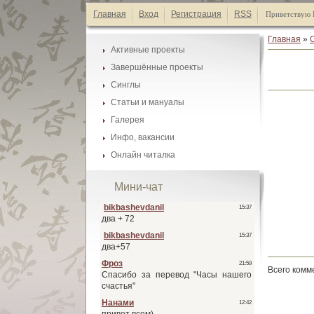
Главная
Вход
Регистрация
RSS
Приветствую 
Главная
»
Активные проекты
Завершённые проекты
Каталог манги
Синглы
Каталог манги
Список А-Я
Статьи и мануалы
Каталог манги
Список А-Я
Галерея
Каталог статей
Список А-Я
Инфо, вакансии
Галеея фонов
Список А-Я
Онлайн читалка
Наши друзья
Галеея скринтонов
Активные проекты
Обмен ссылками
Мини-чат
Завершённые проекты
Наши баннеры
Синглы
Вакансии
Всего комм