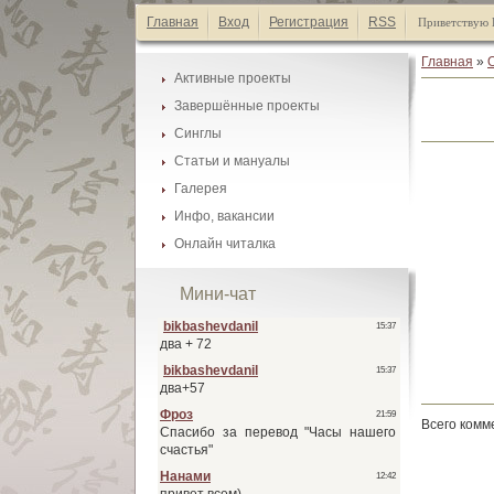
Главная
Вход
Регистрация
RSS
Приветствую 
Главная
»
Активные проекты
Завершённые проекты
Каталог манги
Синглы
Каталог манги
Список А-Я
Статьи и мануалы
Каталог манги
Список А-Я
Галерея
Каталог статей
Список А-Я
Инфо, вакансии
Галеея фонов
Список А-Я
Онлайн читалка
Наши друзья
Галеея скринтонов
Активные проекты
Обмен ссылками
Мини-чат
Завершённые проекты
Наши баннеры
Синглы
Вакансии
Всего комм