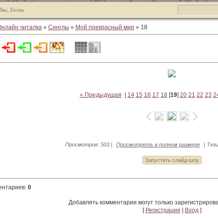
Вас
,
Гость
Онлайн читалка
»
Синглы
»
Мой прекрасный мир
» 18
« Предыдущая
|
14
15
16
17
18
[
19
]
20
21
22
23
2
Просмотров
: 503 |
Просмотреть в полном размере
|
Тег
ентариев
:
0
Добавлять комментарии могут только зарегистриров
[
Регистрация
|
Вход
]