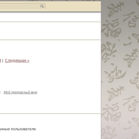
4
|
Следующая »
и
:
Мой прекрасный мир
анные пользователи.