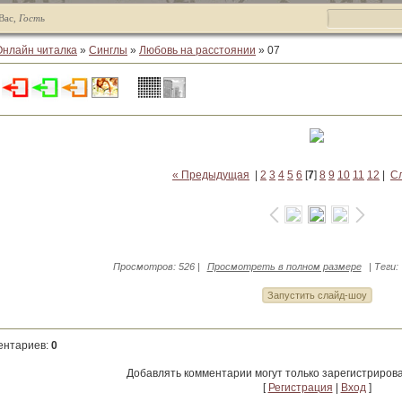
Вас
,
Гость
Онлайн читалка
»
Синглы
»
Любовь на расстоянии
» 07
« Предыдущая
|
2
3
4
5
6
[
7
]
8
9
10
11
12
|
С
Просмотров
: 526 |
Просмотреть в полном размере
|
Теги
:
ентариев
:
0
Добавлять комментарии могут только зарегистриров
[
Регистрация
|
Вход
]