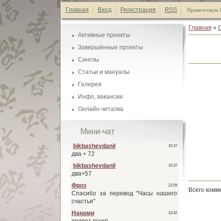
Главная
Вход
Регистрация
RSS
Приветствую 
Главная
»
Активные проекты
Завершённые проекты
Каталог манги
Синглы
Каталог манги
Список А-Я
Статьи и мануалы
Каталог манги
Список А-Я
Галерея
Каталог статей
Список А-Я
Инфо, вакансии
Галеея фонов
Список А-Я
Онлайн читалка
Наши друзья
Галеея скринтонов
Активные проекты
Обмен ссылками
Мини-чат
Завершённые проекты
Наши баннеры
Синглы
Вакансии
Всего комм