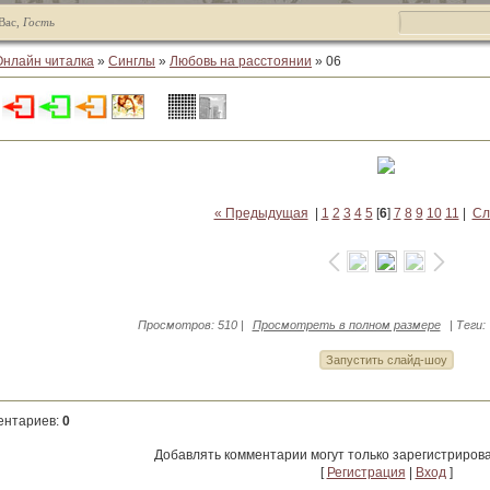
Вас
,
Гость
Онлайн читалка
»
Синглы
»
Любовь на расстоянии
» 06
« Предыдущая
|
1
2
3
4
5
[
6
]
7
8
9
10
11
|
Сл
Просмотров
: 510 |
Просмотреть в полном размере
|
Теги
:
ентариев
:
0
Добавлять комментарии могут только зарегистриров
[
Регистрация
|
Вход
]