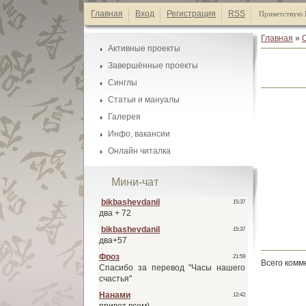
Главная
Вход
Регистрация
RSS
Приветствую 
Главная
»
Активные проекты
Завершённые проекты
Каталог манги
Синглы
Каталог манги
Список А-Я
Статьи и мануалы
Каталог манги
Список А-Я
Галерея
Каталог статей
Список А-Я
Инфо, вакансии
Галеея фонов
Список А-Я
Онлайн читалка
Наши друзья
Галеея скринтонов
Активные проекты
Обмен ссылками
Мини-чат
Завершённые проекты
Наши баннеры
Синглы
Вакансии
Всего комм