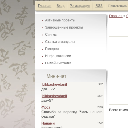
Главная
Вход
Регистрация
RSS
Приветствую 
Главная
»
Активные проекты
Завершённые проекты
Каталог манги
Синглы
Каталог манги
Список А-Я
Статьи и мануалы
Каталог манги
Список А-Я
Галерея
Каталог статей
Список А-Я
Инфо, вакансии
Галеея фонов
Список А-Я
Онлайн читалка
Наши друзья
Галеея скринтонов
Активные проекты
Обмен ссылками
Мини-чат
Завершённые проекты
Наши баннеры
Синглы
Вакансии
Всего комм