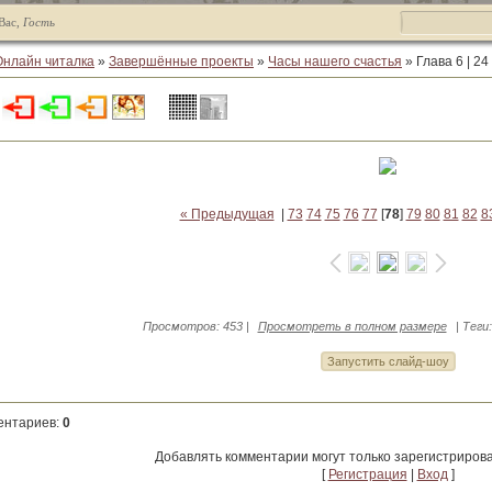
Вас
,
Гость
Онлайн читалка
»
Завершённые проекты
»
Часы нашего счастья
» Глава 6 | 24
« Предыдущая
|
73
74
75
76
77
[
78
]
79
80
81
82
8
Просмотров
: 453 |
Просмотреть в полном размере
|
Теги
ентариев
:
0
Добавлять комментарии могут только зарегистриров
[
Регистрация
|
Вход
]