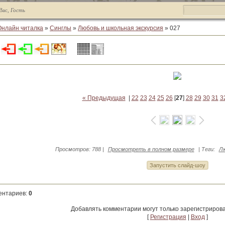
Вас
,
Гость
Онлайн читалка
»
Синглы
»
Любовь и школьная экскурсия
» 027
« Предыдущая
|
22
23
24
25
26
[
27
]
28
29
30
31
3
Просмотров
: 788 |
Просмотреть в полном размере
|
Теги
:
Лю
ентариев
:
0
Добавлять комментарии могут только зарегистриров
[
Регистрация
|
Вход
]