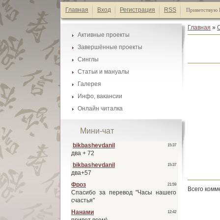
Главная
Вход
Регистрация
RSS
Приветствую 
Главная
»
Активные проекты
Завершённые проекты
Каталог манги
Синглы
Каталог манги
Список А-Я
Статьи и мануалы
Каталог манги
Список А-Я
Галерея
Каталог статей
Список А-Я
Инфо, вакансии
Галеея фонов
Список А-Я
Онлайн читалка
Наши друзья
Галеея скринтонов
Активные проекты
Обмен ссылками
Мини-чат
Завершённые проекты
Наши баннеры
Синглы
Вакансии
Всего комм