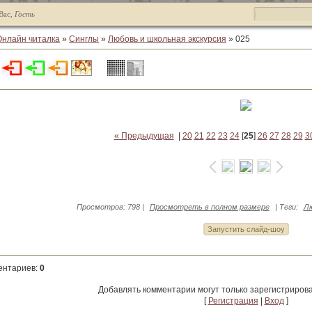
Вас
,
Гость
Онлайн читалка
»
Синглы
»
Любовь и школьная экскурсия
» 025
« Предыдущая
|
20
21
22
23
24
[
25
]
26
27
28
29
3
Просмотров
: 798 |
Просмотреть в полном размере
|
Теги
:
Лю
ентариев
:
0
Добавлять комментарии могут только зарегистриров
[
Регистрация
|
Вход
]