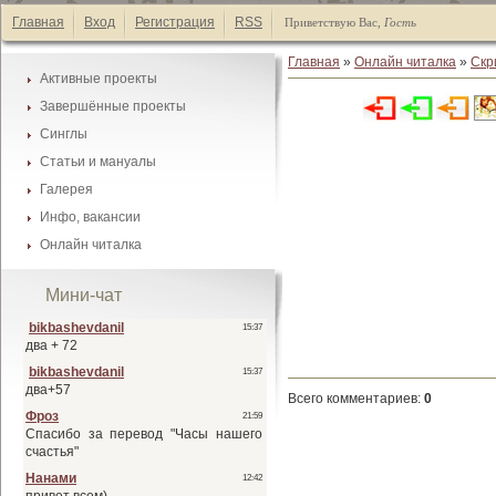
Главная
Вход
Регистрация
RSS
Приветствую Вас
,
Гость
Главная
»
Онлайн читалка
»
Скр
Активные проекты
Завершённые проекты
Каталог манги
Синглы
Каталог манги
Список А-Я
Статьи и мануалы
Каталог манги
Список А-Я
Галерея
Каталог статей
Список А-Я
Инфо, вакансии
Галеея фонов
Список А-Я
Онлайн читалка
Наши друзья
Галеея скринтонов
Активные проекты
Обмен ссылками
Мини-чат
Завершённые проекты
Наши баннеры
Синглы
Вакансии
Всего комментариев
:
0