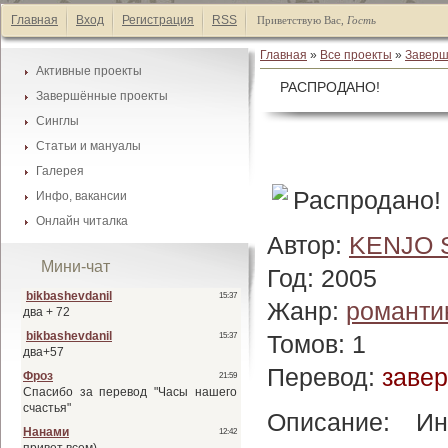
Главная
Вход
Регистрация
RSS
Приветствую Вас
,
Гость
Главная
»
Все проекты
»
Заверш
Активные проекты
РАСПРОДАНО!
Завершённые проекты
Каталог манги
Синглы
Каталог манги
Список А-Я
Статьи и мануалы
Каталог манги
Список А-Я
Галерея
Каталог статей
Список А-Я
Распродано! 
Инфо, вакансии
Галеея фонов
Список А-Я
Онлайн читалка
Наши друзья
Галеея скринтонов
Автор:
KENJO 
Активные проекты
Обмен ссылками
Мини-чат
Год: 2005
Завершённые проекты
Наши баннеры
Синглы
Вакансии
Жанр:
романти
Томов: 1
Перевод:
заве
Описание: И