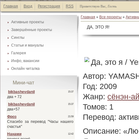
Главная
Вход
Регистрация
RSS
Приветствую Вас
,
Гость
Главная
»
Все проекты
»
Активн
Активные проекты
ДА, ЭТО Я!
Завершённые проекты
Каталог манги
Синглы
Каталог манги
Список А-Я
Статьи и мануалы
Каталог манги
Список А-Я
Галерея
Каталог статей
Список А-Я
Да, это я / Ye
Инфо, вакансии
Галеея фонов
Список А-Я
Онлайн читалка
Наши друзья
Галеея скринтонов
Автор: YAMASH
Активные проекты
Обмен ссылками
Мини-чат
Год: 2009
Завершённые проекты
Наши баннеры
Синглы
Вакансии
Жанр:
сёнэн-а
Томов: 1
Перевод: акти
Описание: «Люб